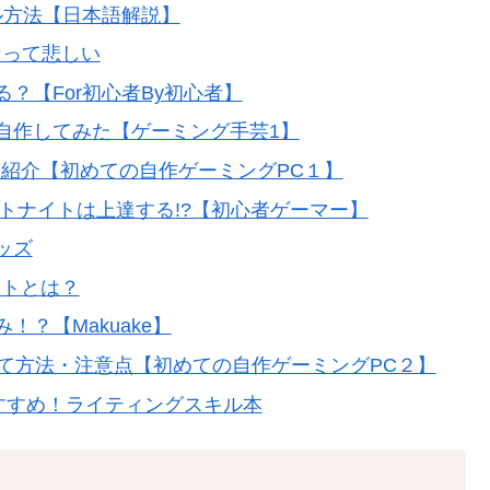
トール方法【日本語解説】
なって悲しい
？【For初心者By初心者】
自作してみた【ゲーミング手芸1】
ツ紹介【初めての自作ゲーミングPC１】
フォートナイトは上達する!?【初心者ゲーマー】
ッズ
ントとは？
？【Makuake】
の組立て方法・注意点【初めての自作ゲーミングPC２】
すすめ！ライティングスキル本