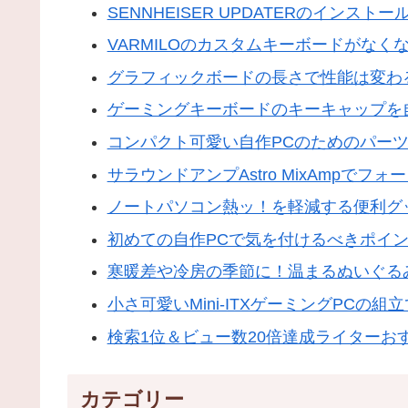
SENNHEISER UPDATERのインス
VARMILOのカスタムキーボードがなく
グラフィックボードの長さで性能は変わる
ゲーミングキーボードのキーキャップを
コンパクト可愛い自作PCのためのパー
サラウンドアンプAstro MixAmpで
ノートパソコン熱ッ！を軽減する便利グ
初めての自作PCで気を付けるべきポイ
寒暖差や冷房の季節に！温まるぬいぐるみ！
小さ可愛いMini-ITXゲーミングPC
検索1位＆ビュー数20倍達成ライターお
カテゴリー