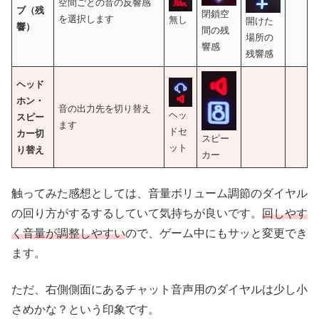
空間ごとの音の反響感
ブ（残
閉鎖空
を選択します
無し
開けた
響）
間の残
場所の
響感
残響感
ヘッド
ホン・
音の出力先を切り替え
ヘッ
スピー
ます
ドセ
カー切
スピー
ット
り替え
カー
触ってみた感想としては、音量ボリューム調節のダイヤル
の回り方がするするしていて気持ちが良いです。
回しやす
く音量が調整しやすい
ので、ゲーム中にもサッと変更でき
ます。
ただ、右側側面にあるチャット音声用のダイヤルは少し小
さめかな？という印象です。