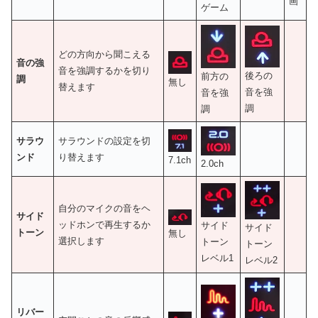
画
ゲーム
どの方向から聞こえる
音の強
音を強調するかを切り
後ろの
前方の
調
無し
替えます
音を強
音を強
調
調
サラウ
サラウンドの設定を切
ンド
り替えます
7.1ch
2.0ch
自分のマイクの音をヘ
サイド
ッドホンで再生するか
サイド
サイド
トーン
無し
選択します
トーン
トーン
レベル1
レベル2
リバー