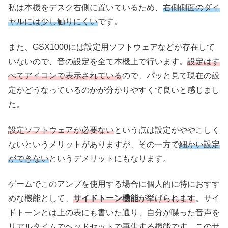
私は本機をデスク右側に置いているため、
右側側面のダイ
ヤルには少し触りにくい
です。
また、GSX1000には設定用ソフトウェアなどが存在して
いないので、音の設定を全て本機上で行います。
設定はす
べてアイコンで表示されている
ので、パッと見て現在の設
定がどうなっているのかが分かりやすくて良いと感じまし
た。
設定ソフトウェアが必要ない
という点は設定がややこしく
ないというメリットがありますが、その一方で
細かい設定
ができない
というデメリットにもなります。
ゲームでこのアンプを使用する場合に個人的に特におすす
めな機能として、
サイドトーン機能
が挙げられます
。サイ
ドトーンとは上の表にも書いた通り、自分が喋った音声を
リアルタイムでヘッドセットで再生する機能です。このサ