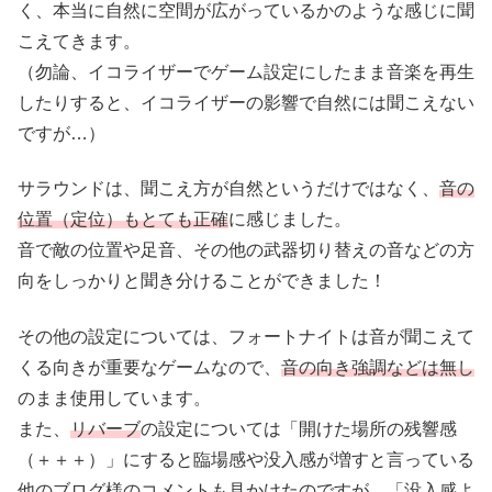
く、本当に自然に空間が広がっているかのような感じに聞
こえてきます。
（勿論、イコライザーでゲーム設定にしたまま音楽を再生
したりすると、イコライザーの影響で自然には聞こえない
ですが…）
サラウンドは、聞こえ方が自然というだけではなく、
音の
位置（定位）もとても正確
に感じました。
音で敵の位置や足音、その他の武器切り替えの音などの方
向をしっかりと聞き分けることができました！
その他の設定については、フォートナイトは音が聞こえて
くる向きが重要なゲームなので、
音の向き強調などは無し
のまま使用しています。
また、
リバーブ
の設定については「開けた場所の残響感
（＋＋＋）」にすると臨場感や没入感が増すと言っている
他のブログ様のコメントも見かけたのですが、
「没入感よ