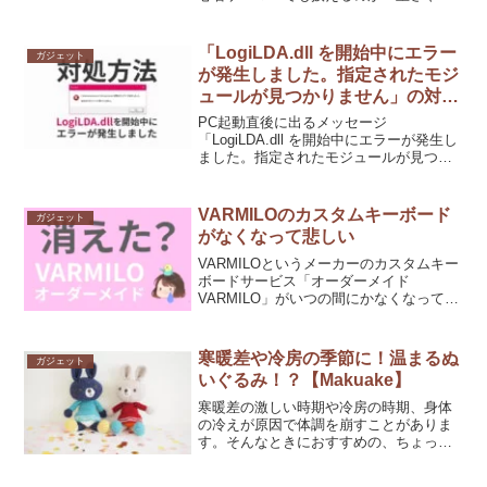
いやすさを初心者目線で徹底解説してい
ます。
「LogiLDA.dll を開始中にエラー
ガジェット
が発生しました。指定されたモジ
ュールが見つかりません」の対処
方法
PC起動直後に出るメッセージ
「LogiLDA.dll を開始中にエラーが発生し
ました。指定されたモジュールが見つか
りません」はLogicool製品をお使いの場合
に出るメッセージです。ここでは、この
エラーメッセージを表示させないように
VARMILOのカスタムキーボード
ガジェット
する方法をご紹介しています。
がなくなって悲しい
VARMILOというメーカーのカスタムキー
ボードサービス「オーダーメイド
VARMILO」がいつの間にかなくなってい
て悲しいので、いつ頃無くなったのか軽
く調べてみました。
寒暖差や冷房の季節に！温まるぬ
ガジェット
いぐるみ！？【Makuake】
寒暖差の激しい時期や冷房の時期、身体
の冷えが原因で体調を崩すことがありま
す。そんなときにおすすめの、ちょっと
変わった『便利』で『可愛い』あったか
グッズの「ホッとだきまくら」をご紹介