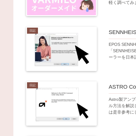
軽く調べてみ
日記
SENNHE
EPOS SE
「SENNHE
ーラーを日本
日記
ASTRO 
Astro製アン
ル方法を解説
は是非参考に